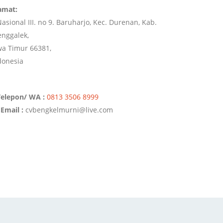
amat:
 Nasional III. no 9. Baruharjo, Kec. Durenan, Kab.
enggalek,
wa Timur 66381,
donesia
Telepon/ WA :
0813 3506 8999
Email :
cvbengkelmurni@live.com