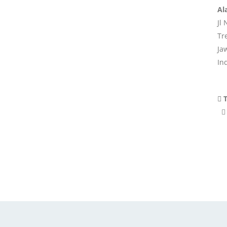
Al
Jl
Tr
Ja
In